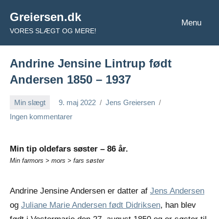
Videre
Greiersen.dk
til
Menu
VORES SLÆGT OG MERE!
indhold
Andrine Jensine Lintrup født
Andersen 1850 – 1937
Min slægt
9. maj 2022
Jens Greiersen
Ingen kommentarer
Min tip oldefars søster – 86 år.
Min farmors > mors > fars søster
Andrine Jensine Andersen er datter af
Jens Andersen
og
Juliane Marie Andersen født Didriksen
, han blev