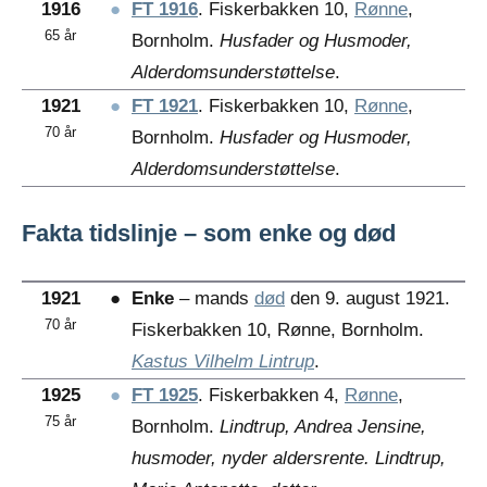
1916
●
FT 1916
. Fiskerbakken 10,
Rønne
,
65 år
Bornholm.
Husfader og Husmoder,
Alderdomsunderstøttelse
.
1921
●
FT 1921
. Fiskerbakken 10,
Rønne
,
70 år
Bornholm.
Husfader og Husmoder,
Alderdomsunderstøttelse
.
Fakta tidslinje – som enke og død
1921
●
Enke
– mands
død
den 9. august 1921.
70 år
Fiskerbakken 10, Rønne, Bornholm.
Kastus Vilhelm Lintrup
.
1925
●
FT 1925
. Fiskerbakken 4,
Rønne
,
75 år
Bornholm.
Lindtrup, Andrea Jensine,
husmoder, nyder aldersrente. Lindtrup,