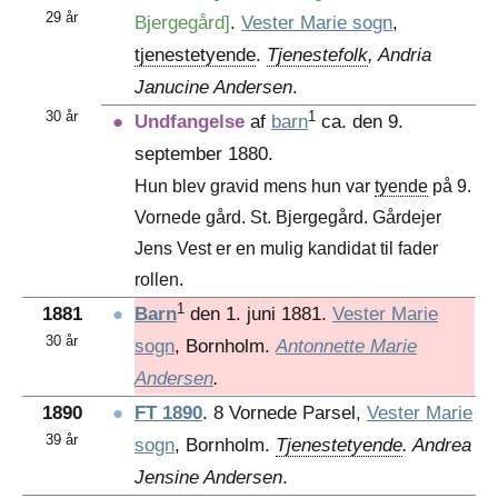
29 år
Bjergegård]
.
Vester Marie sogn
,
tjenestetyende
.
Tjenestefolk
, Andria
Janucine Andersen
.
30 år
1
●
Undfangelse
af
barn
ca. den 9.
september 1880.
Hun blev gravid mens hun var
tyende
på 9.
Vornede gård. St. Bjergegård. Gårdejer
Jens Vest er en mulig kandidat til fader
rollen.
1
1881
●
Barn
den 1. juni 1881.
Vester Marie
30 år
sogn
, Bornholm.
Antonnette Marie
Andersen
.
1890
●
FT 1890
. 8 Vornede Parsel,
Vester Marie
39 år
sogn
, Bornholm.
Tjenestetyende
. Andrea
Jensine Andersen
.