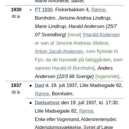
Marie Antonette, datter,
1930
●
FT 1930
. Fiskerbakken 4,
Rønne
,
80 år
Bornholm.
Jensine Andrea Lindtrup,
Marie Lindtrup, Harald Andersen (25/7
07 Svendborg)
[nevø]
[
Harald Andersen
er søn af
Jensine Andreas
lillebror,
Anton Jacob Andersen
, som flyttede til
Fyn, da de havnede på fattiggården, kom
sønnen Harald til Bornholm]
.
Anders
Andersen (22/3 68 Sverige)
[logerende]
.
1937
●
Død
d. 19. juli 1937, Lille Madsegade 82,
86 år
Rønne
, Bornholm.
●
Dødsattest
den 19. juli 1937, kl. 17:30.
Lille Madsegade 82,
Rønne
.
Enke efter Vognmand, Aldersrentenyder.
Aldersdomssvækkelse. Synet af Læge