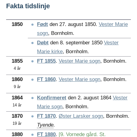
Fakta tidslinje
1850
●
Født
den 27. august 1850.
Vester Marie
sogn
, Bornholm.
●
Døbt
den 8. september 1850
Vester
Marie kirke
, Bornholm.
1855
●
FT 1855
.
Vester Marie sogn
, Bornholm.
4 år
1860
●
FT 1860
.
Vester Marie sogn
, Bornholm.
9 år
1864
●
Konfirmeret
den 2. august 1864
Vester
14 år
Marie sogn
, Bornholm.
1870
●
FT 1870
.
Øster Larsker sogn
, Bornholm.
19 år
Tyende
.
1880
●
FT 1880
.
[9. Vornede gård. St.