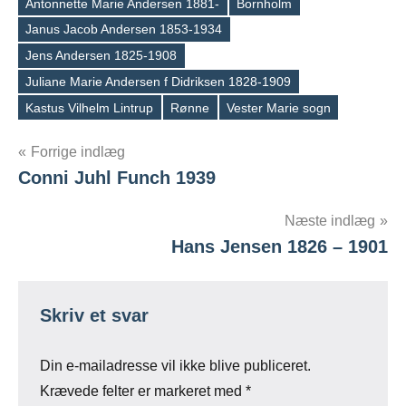
Antonnette Marie Andersen 1881-
Bornholm
Janus Jacob Andersen 1853-1934
Tags
Jens Andersen 1825-1908
Juliane Marie Andersen f Didriksen 1828-1909
Kastus Vilhelm Lintrup
Rønne
Vester Marie sogn
Indlægsnavigation
Forrige indlæg
Conni Juhl Funch 1939
Næste indlæg
Hans Jensen 1826 – 1901
Skriv et svar
Din e-mailadresse vil ikke blive publiceret.
Krævede felter er markeret med
*