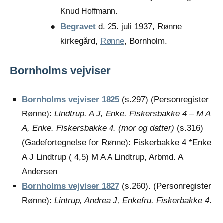
Knud Hoffmann.
●
Begravet
d. 25. juli 1937, Rønne
kirkegård,
Rønne
, Bornholm.
Bornholms vejviser
Bornholms vejviser 1825
(s.297) (Personregister
Rønne):
Lindtrup. A J, Enke. Fiskersbakke 4 – M A
A, Enke. Fiskersbakke 4. (mor og datter)
(s.316)
(Gadefortegnelse for Rønne): Fiskerbakke 4 *Enke
A J Lindtrup ( 4,5) M A A Lindtrup, Arbmd. A
Andersen
Bornholms vejviser 1827
(s.260). (Personregister
Rønne):
Lintrup, Andrea J, Enkefru. Fiskerbakke 4
.