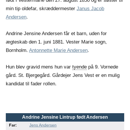
født i Vestermarie den 27. august 1850 og er søster til
min tip oldefar, skræddermester
Janus Jacob
Andersen
.
Andrine Jensine Andersen får et barn, uden for
ægteskab den 1. juni 1881. Vester Marie sogn,
Bornholm.
Antonnette Marie Andersen
.
Hun blev gravid mens hun var
tyende
på 9. Vornede
gård. St. Bjergegård. Gårdejer Jens Vest er en mulig
kandidat til fader rollen.
Andrine Jensine Lintrup født Andersen
Far:
Jens Andersen