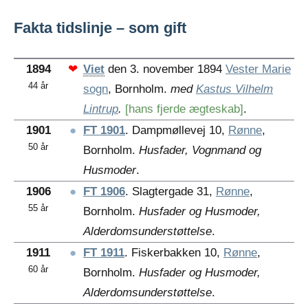
Fakta tidslinje – som gift
1894
❤
Viet
den 3. november 1894
Vester Marie
44 år
sogn
, Bornholm.
med
Kastus Vilhelm
Lintrup
.
[hans fjerde ægteskab]
.
1901
●
FT 1901
. Dampmøllevej 10,
Rønne
,
50 år
Bornholm.
Husfader, Vognmand og
Husmoder
.
1906
●
FT 1906
. Slagtergade 31,
Rønne
,
55 år
Bornholm.
Husfader og Husmoder,
Alderdomsunderstøttelse
.
1911
●
FT 1911
. Fiskerbakken 10,
Rønne
,
60 år
Bornholm.
Husfader og Husmoder,
Alderdomsunderstøttelse
.