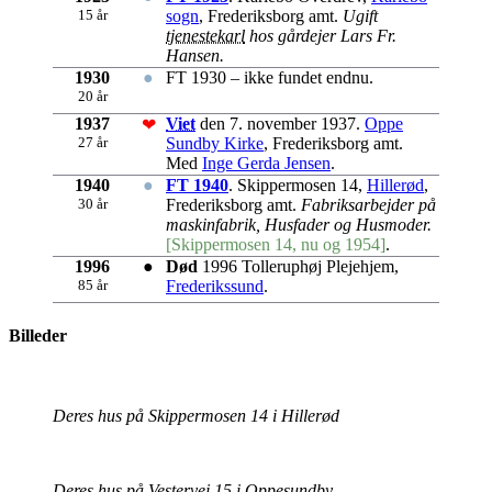
15 år
sogn
, Frederiksborg amt.
Ugift
tjenestekarl
hos gårdejer Lars Fr.
Hansen.
1930
●
FT 1930 – ikke fundet endnu.
20 år
1937
Viet
den 7. november 1937.
Oppe
❤
27 år
Sundby Kirke
, Frederiksborg amt.
Med
Inge Gerda Jensen
.
1940
●
FT 1940
. Skippermosen 14,
Hillerød
,
30 år
Frederiksborg amt.
Fabriksarbejder på
maskinfabrik, Husfader og Husmoder.
[Skippermosen 14, nu og 1954]
.
1996
●
Død
1996 Tolleruphøj Plejehjem,
85 år
Frederikssund
.
Billeder
Deres hus på Skippermosen 14 i Hillerød
Deres hus på Vestervej 15 i Oppesundby,