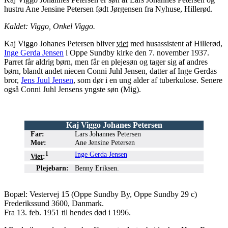
hustru Ane Jensine Petersen født Jørgensen fra Nyhuse, Hillerød.
Kaldet: Viggo, Onkel Viggo.
Kaj Viggo Johanes Petersen bliver
viet
med husassistent af Hillerød,
Inge Gerda Jensen
i Oppe Sundby kirke den 7. november 1937.
Parret får aldrig børn, men får en plejesøn og tager sig af andres
børn, blandt andet niecen Conni Juhl Jensen, datter af Inge Gerdas
bror,
Jens Juul Jensen
, som dør i en ung alder af tuberkulose. Senere
også Conni Juhl Jensens yngste søn (Mig).
Kaj Viggo Johanes Petersen
Far:
Lars Johannes Petersen
Mor:
Ane Jensine Petersen
●
●
1
Inge Gerda Jensen
Viet
:
●
●
Plejebarn
:
Benny Eriksen.
Bopæl: Vestervej 15 (Oppe Sundby By, Oppe Sundby 29 c)
Frederikssund 3600, Danmark.
Fra 13. feb. 1951 til hendes død i 1996.