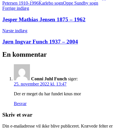
Petersen 1910-1996
Karlebo sogn
Oppe Sundby sogn
Indlægsnavigation
Forrige indlæg
Jesper Mathias Jensen 1875 – 1962
Næste indlæg
Jørn Ingvar Funch 1937 – 2004
En kommentar
Conni Juhl Funch
siger:
25. november 2022 kl. 13:47
Der er meget du har fundet knus mor
Besvar
Skriv et svar
Din e-mailadresse vil ikke blive publiceret.
Krævede felter er