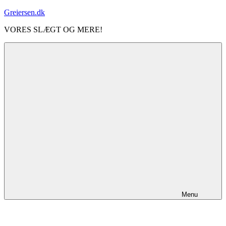
Videre
Greiersen.dk
til
VORES SLÆGT OG MERE!
indhold
Menu