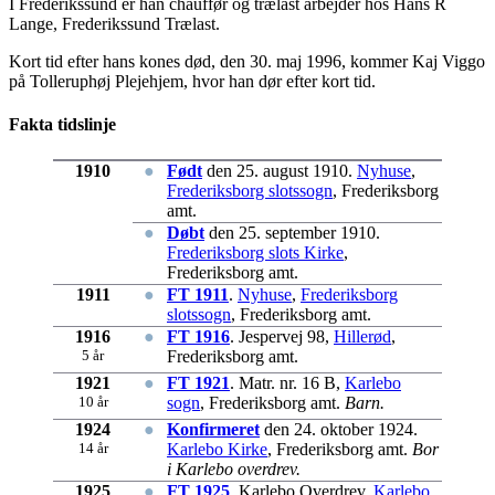
I Frederikssund er han chauffør og trælast arbejder hos Hans R
Lange, Frederikssund Trælast.
Kort tid efter hans kones død, den 30. maj 1996, kommer Kaj Viggo
på Tolleruphøj Plejehjem, hvor han dør efter kort tid.
Fakta tidslinje
1910
●
Født
den 25. august 1910.
Nyhuse
,
Frederiksborg slotssogn
, Frederiksborg
amt.
●
Døbt
den 25. september 1910.
Frederiksborg slots Kirke
,
Frederiksborg amt.
1911
●
FT 1911
.
Nyhuse
,
Frederiksborg
slotssogn
, Frederiksborg amt.
1916
●
FT 1916
. Jespervej 98,
Hillerød
,
5 år
Frederiksborg amt.
1921
●
FT 1921
. Matr. nr. 16 B,
Karlebo
10 år
sogn
, Frederiksborg amt.
Barn.
1924
●
Konfirmeret
den 24. oktober 1924.
14 år
Karlebo Kirke
, Frederiksborg amt.
Bor
i Karlebo overdrev.
1925
●
FT 1925
. Karlebo Overdrev,
Karlebo