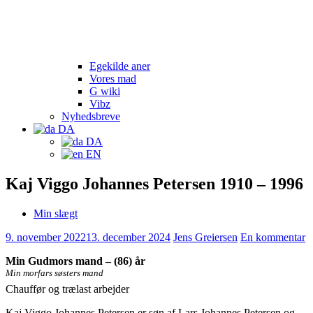
Egekilde aner
Vores mad
G wiki
Vibz
Nyhedsbreve
DA
DA
EN
Kaj Viggo Johannes Petersen 1910 – 1996
Min slægt
9. november 2022
13. december 2024
Jens Greiersen
En kommentar
Min Gudmors mand – (86) år
Min morfars søsters mand
Chauffør og trælast arbejder
Kaj Viggo Johannes Petersen er søn af Lars Johannes Petersen og